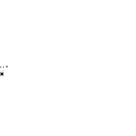
‹
›
×