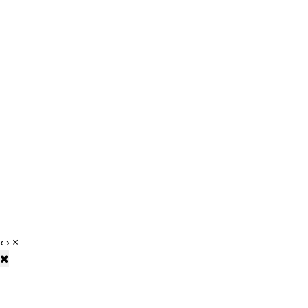
‹
›
×