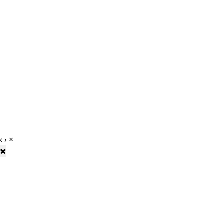
‹
›
×