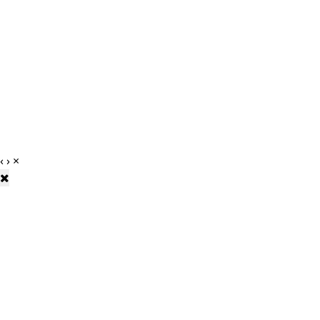
‹
›
×