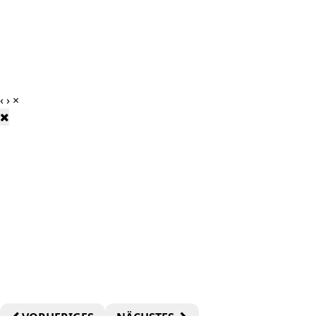
‹
›
×