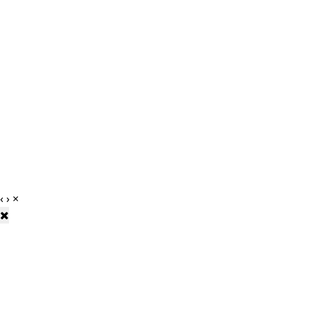
‹
›
×